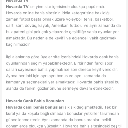
Hovarda TV
Hovarda TV
ise yine site içerisinde oldukça popülerdir.
Hovarda online bahis sitesinin iddia kategorisine bakıldığı
zaman futbol başta olmak üzere voleybol, tenis, basketbol,
dart, sörf, dövüş, kayak, Amerikan futbolu ve aynı zamanda da
buz pateni gibi pek çok yelpazede çeşitliliğe sahip oyunlar yer
almaktadır. Bu nedenle de keyifli ve eğlenceli vakit geçirmek
kaçınılmazdır.
İlgi alanlarına göre üyeler site içerisindeki Hovarda canlı bahis
oyunlarından seçim yapabilmektedir. Birbirinden farklı spor
dalları sayesinde bahis yapmak ise son derece keyif vericidir.
Ayrıca her lobi için ayrı ayrı bonus ve aynı zamanda da
kampanya seçenekleri yer almaktadır. Hovarda bahis sitesi bu
alanda da farkını gözler önüne sermeye devam etmektedir.
Hovarda Canlı Bahis Bonusları
Hovarda canlı bahis bonusları
sık sık değişmektedir. Tek bir
kural ya da koşula bağlı olmadan bonuslar yetkililer tarafından
güncellenmektedir. Aynı zamanda da bonus oranları belirli
dönemlerde oldukça yüksektir. Hovarda bahis sitesindeki çeşitli