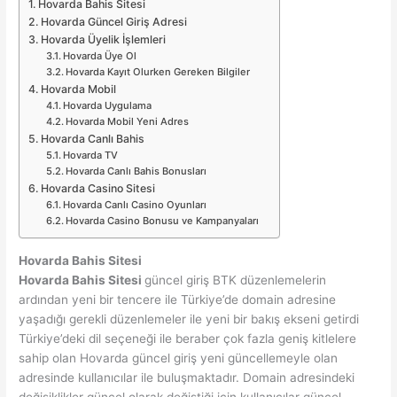
Hovarda Bahis Sitesi
Hovarda Güncel Giriş Adresi
Hovarda Üyelik İşlemleri
Hovarda Üye Ol
Hovarda Kayıt Olurken Gereken Bilgiler
Hovarda Mobil
Hovarda Uygulama
Hovarda Mobil Yeni Adres
Hovarda Canlı Bahis
Hovarda TV
Hovarda Canlı Bahis Bonusları
Hovarda Casino Sitesi
Hovarda Canlı Casino Oyunları
Hovarda Casino Bonusu ve Kampanyaları
Hovarda Bahis Sitesi
Hovarda Bahis Sitesi
güncel giriş BTK düzenlemelerin
ardından yeni bir tencere ile Türkiye’de domain adresine
yaşadığı gerekli düzenlemeler ile yeni bir bakış ekseni getirdi
Türkiye’deki dil seçeneği ile beraber çok fazla geniş kitlelere
sahip olan Hovarda güncel giriş yeni güncellemeyle olan
adresinde kullanıcılar ile buluşmaktadır. Domain adresindeki