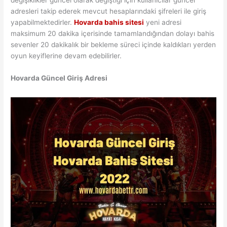
değişiklikler güncel olarak değiştiği için kullanıcılar güncel
adresleri takip ederek mevcut hesaplarındaki şifreleri ile giriş
yapabilmektedirler.
Hovarda bahis sitesi
yeni adresi
maksimum 20 dakika içerisinde tamamlandığından dolayı bahis
sevenler 20 dakikalık bir bekleme süreci içinde kaldıkları yerden
oyun keyiflerine devam edebilirler.
Hovarda Güncel Giriş Adresi