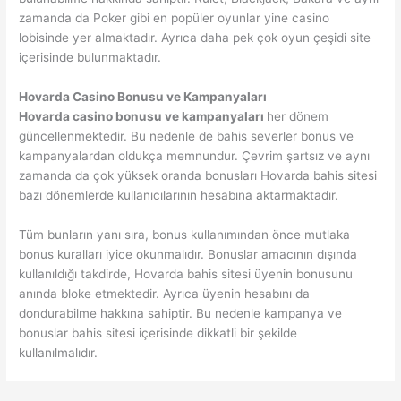
zamanda da Poker gibi en popüler oyunlar yine casino
lobisinde yer almaktadır. Ayrıca daha pek çok oyun çeşidi site
içerisinde bulunmaktadır.
Hovarda Casino Bonusu ve Kampanyaları
Hovarda casino bonusu ve kampanyaları
her dönem
güncellenmektedir. Bu nedenle de bahis severler bonus ve
kampanyalardan oldukça memnundur. Çevrim şartsız ve aynı
zamanda da çok yüksek oranda bonusları Hovarda bahis sitesi
bazı dönemlerde kullanıcılarının hesabına aktarmaktadır.
Tüm bunların yanı sıra, bonus kullanımından önce mutlaka
bonus kuralları iyice okunmalıdır. Bonuslar amacının dışında
kullanıldığı takdirde, Hovarda bahis sitesi üyenin bonusunu
anında bloke etmektedir. Ayrıca üyenin hesabını da
dondurabilme hakkına sahiptir. Bu nedenle kampanya ve
bonuslar bahis sitesi içerisinde dikkatli bir şekilde
kullanılmalıdır.